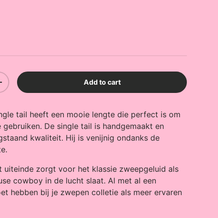
ice
Add to cart
y
Increase quantity
ngle tail heeft een mooie lengte die perfect is om
 gebruiken. De single tail is handgemaakt en
taand kwaliteit. Hij is venijnig ondanks de
te.
 uiteinde zorgt voor het klassie zweepgeluid als
use cowboy in de lucht slaat. Al met al een
et hebben bij je zwepen colletie als meer ervaren