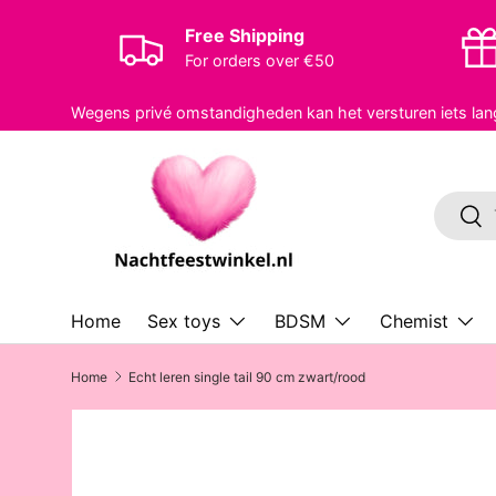
Free Shipping
Skip to content
For orders over €50
Wegens privé omstandigheden kan het versturen iets lan
Search
Sea
Home
Sex toys
BDSM
Chemist
Home
Echt leren single tail 90 cm zwart/rood
Skip to product information