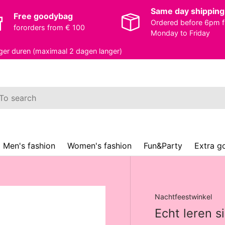
Same day shipping
Free goodybag
Ordered before 6pm 
fororders from € 100
Monday to Friday
ger duren (maximaal 2 dagen langer)
rch
Men's fashion
Women's fashion
Fun&Party
Extra 
Nachtfeestwinkel
Echt leren s