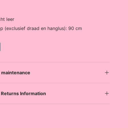
ht leer
p (exclusief draad en hanglus): 90 cm
C
o
p
y
L
i
n
d maintenance
k
 Returns Information