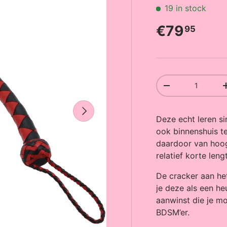
19 in stock
Regular pr
€79
95
Qty
Decrease quantit
Next
Deze echt leren si
ook binnenshuis te
daardoor van hoogs
relatief korte leng
De cracker aan het
je deze als een he
aanwinst die je mo
BDSM’er.