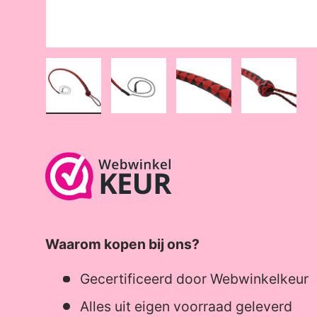
Load image 1 in gallery view
Load image 2 in gallery view
Load image 3 in gall
Load ima
Waarom kopen bij ons?
Gecertificeerd door Webwinkelkeur
Alles uit eigen voorraad geleverd