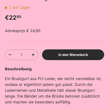
2 auf Lager
Normaler Preis
€22
95
Adviesprijs € 24,95
Anzahl
In den Warenkorb
Menge verringern
Menge erhöhen
Beschreibung
Ein Brustgurt aus PU-Leder, der leicht verstellbar ist,
sodass er eigentlich jedem gut passt. Durch die
Lederriemen und Metallteile hält dieser Brustgurt
lange. Die Bänder um die Brüste betonen zusätzlich
und machen sie besonders auffällig.