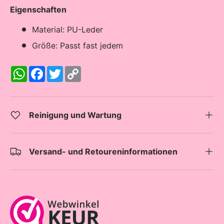
Eigenschaften
Material: PU-Leder
Größe: Passt fast jedem
W
F
T
C
h
a
w
o
a
c
i
p
t
e
t
y
s
b
t
L
A
o
e
i
Reinigung und Wartung
p
o
r
n
p
k
k
Versand- und Retoureninformationen