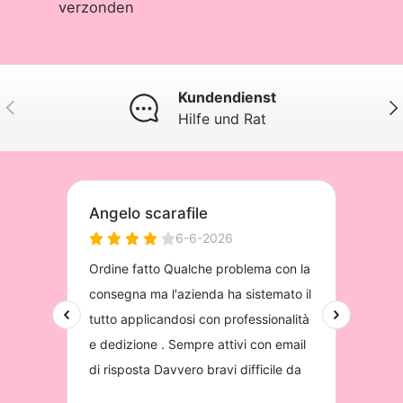
verzonden
Kundendienst
Vorherige
Näc
Hilfe und Rat