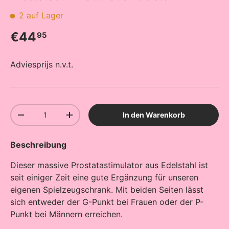
2 auf Lager
Normaler Preis
€44
95
Adviesprijs n.v.t.
Anzahl
In den Warenkorb
Menge verringern
Menge erhöhen
Beschreibung
Dieser massive Prostatastimulator aus Edelstahl ist
seit einiger Zeit eine gute Ergänzung für unseren
eigenen Spielzeugschrank. Mit beiden Seiten lässt
sich entweder der G-Punkt bei Frauen oder der P-
Punkt bei Männern erreichen.