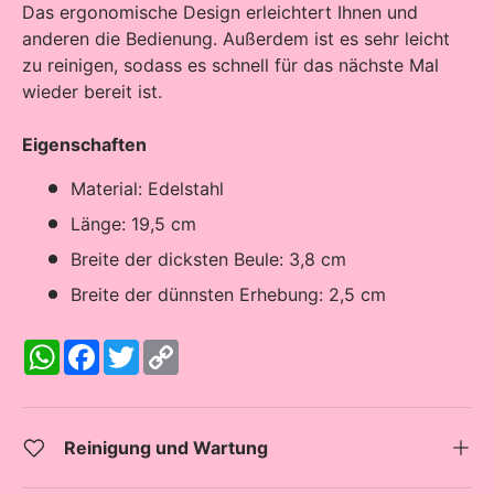
Das ergonomische Design erleichtert Ihnen und
anderen die Bedienung. Außerdem ist es sehr leicht
zu reinigen, sodass es schnell für das nächste Mal
wieder bereit ist.
Eigenschaften
Material: Edelstahl
Länge: 19,5 cm
Breite der dicksten Beule: 3,8 cm
Breite der dünnsten Erhebung: 2,5 cm
W
F
T
C
h
a
w
o
a
c
i
p
t
e
t
y
s
b
t
L
A
o
e
i
Reinigung und Wartung
p
o
r
n
p
k
k