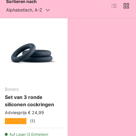
Sortieren nach
Produktlist
Produ
Alphabetisch, A-Z
Boners
Set van 3 ronde
siliconen cockringen
Adviesprijs € 24,99
★★★★★
(1)
Auf Lager (3 Einheiten)