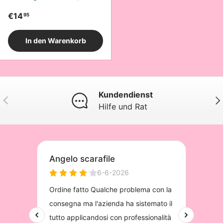
Normaler Preis
€14
95
In den Warenkorb
Kundendienst
Vorherige
Näc
Hilfe und Rat