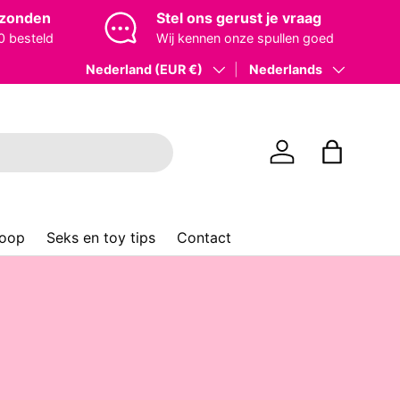
rzonden
Stel ons gerust je vraag
0 besteld
Wij kennen onze spullen goed
Land/Regio
Nederland (EUR €)
Taal
Nederlands
Inloggen
Tas
koop
Seks en toy tips
Contact