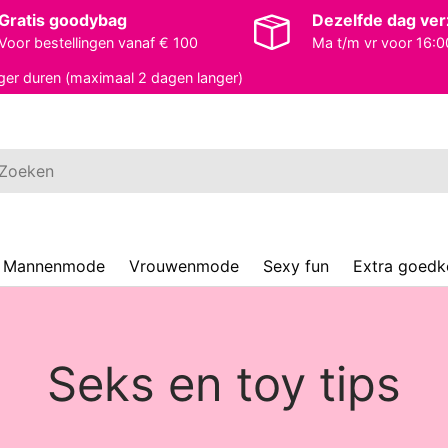
Gratis goodybag
Dezelfde dag ve
Voor bestellingen vanaf € 100
Ma t/m vr voor 16:0
ger duren (maximaal 2 dagen langer)
ken
Mannenmode
Vrouwenmode
Sexy fun
Extra goed
Seks en toy tips