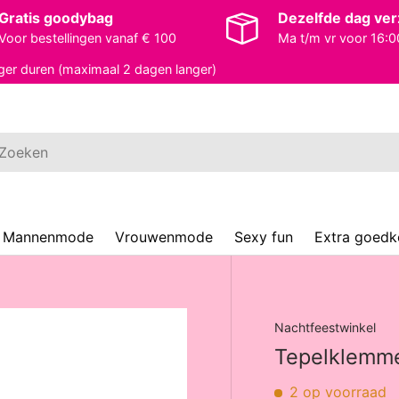
Gratis goodybag
Dezelfde dag ve
Voor bestellingen vanaf € 100
Ma t/m vr voor 16:0
ger duren (maximaal 2 dagen langer)
ken
Mannenmode
Vrouwenmode
Sexy fun
Extra goed
Nachtfeestwinkel
Tepelklemme
2 op voorraad