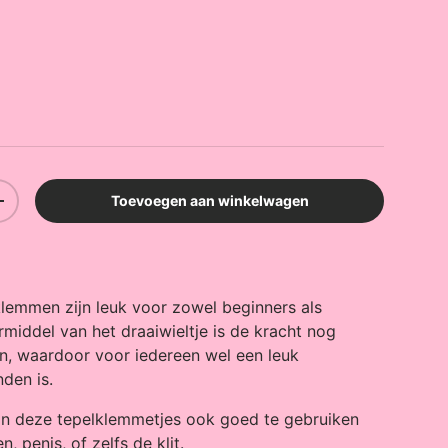
prijs
Toevoegen aan winkelwagen
elheid
Verhoog de hoeveelheid
klemmen zijn leuk voor zowel beginners als
middel van het draaiwieltje is de kracht nog
en, waardoor voor iedereen wel een leuk
nden is.
ijn deze tepelklemmetjes ook goed te gebruiken
, penis, of zelfs de klit.