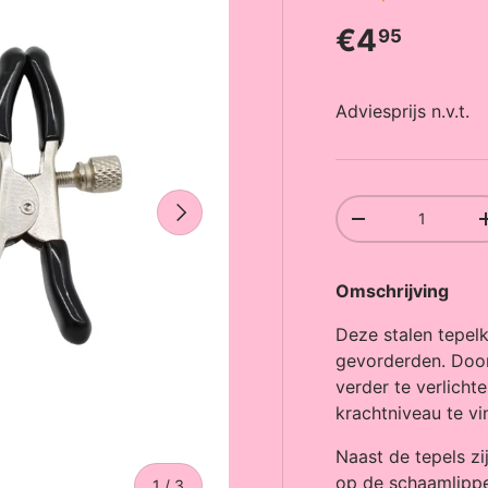
Reguliere 
€4
95
Adviesprijs n.v.t.
Volgende
Aantal
Verlaag de hoeve
Omschrijving
Deze stalen tepel
gevorderden. Door
verder te verlicht
krachtniveau te vi
Naast de tepels z
op de schaamlippen
van
1
/
3