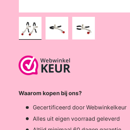
Laad afbeelding 1 in gallerij-weergave
Laad afbeelding 2 in gallerij-wee
Laad afbeelding 3 in 
Waarom kopen bij ons?
Gecertificeerd door Webwinkelkeur
Alles uit eigen voorraad geleverd
Altijd minimaal 60 dagen garantie