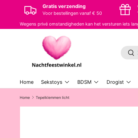
Gratis verzending
Ga naar inhoud
Voor bestellingen vanaf € 50
Wegens privé omstandigheden kan het versturen iets lan
Zoeken
Zoe
Home
Sekstoys
BDSM
Drogist
Home
Tepelklemmen licht
Ga direct naar productinformatie