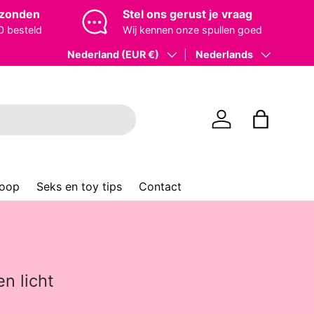
rzonden
Stel ons gerust je vraag
0 besteld
Wij kennen onze spullen goed
Land/Regio
Nederland (EUR €)
Taal
Nederlands
Inloggen
Tas
koop
Seks en toy tips
Contact
n licht