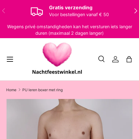
Gratis verzending
Vorige
Vol
Ga naar inhoud
Voor bestellingen vanaf € 50
Wegens privé omstandigheden kan het versturen iets langer
duren (maximaal 2 dagen langer)
Menu
Zoeken
Inloggen
Tas
Zoeken
Zoeken
Home
PU leren boxer met ring
Ga direct naar productinformatie