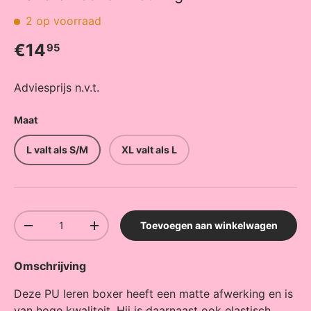
2 op voorraad
Reguliere prijs
€14
95
Adviesprijs n.v.t.
Maat
L valt als S/M
XL valt als L
Aantal
Toevoegen aan winkelwagen
Verlaag de hoeveelheid
Verhoog de hoeveelheid
Omschrijving
Deze PU leren boxer heeft een matte afwerking en is
van hoge kwaliteit. Hij is daarnaast ook elastisch