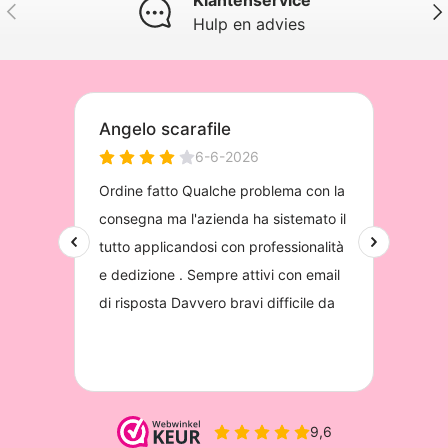
Vorige
Vol
Hulp en advies