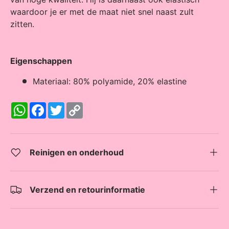
waardoor je er met de maat niet snel naast zult
zitten.
Eigenschappen
Materiaal: 80% polyamide, 20% elastine
W
F
T
C
h
a
w
o
a
c
i
p
t
e
t
y
s
b
t
L
A
o
e
i
Reinigen en onderhoud
p
o
r
n
p
k
k
Verzend en retourinformatie