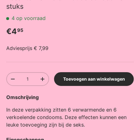
stuks
4 op voorraad
Reguliere prijs
€4
95
Adviesprijs € 7,99
Aantal
Toevoegen aan winkelwagen
Verlaag de hoeveelheid
Verhoog de hoeveelheid
Omschrijving
In deze verpakking zitten 6 verwarmende en 6
verkoelende condooms. Deze effecten kunnen een
leuke toevoeging zijn bij de seks.
Eigenschappen