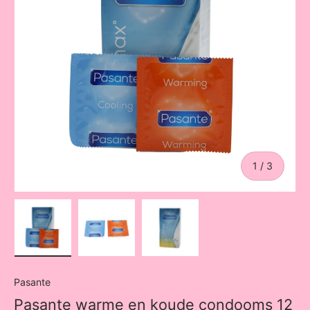
van
1
/
3
Laad afbeelding 1 in gallerij-weergave
Laad afbeelding 2 in gallerij-weergave
Laad afbeelding 3 in galle
Pasante
Pasante warme en koude condooms 12