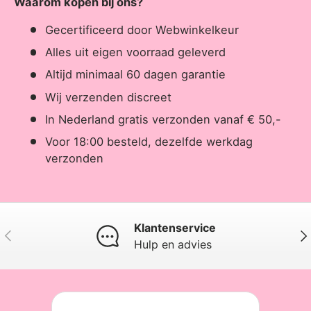
Waarom kopen bij ons?
Gecertificeerd door Webwinkelkeur
Alles uit eigen voorraad geleverd
Altijd minimaal 60 dagen garantie
Wij verzenden discreet
In Nederland gratis verzonden vanaf € 50,-
Voor 18:00 besteld, dezelfde werkdag
verzonden
Klantenservice
Vorige
Vol
Hulp en advies