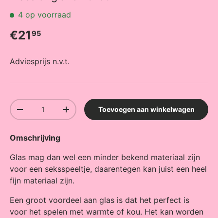
4 op voorraad
Reguliere prijs
€21
95
Adviesprijs n.v.t.
Aantal
Toevoegen aan winkelwagen
Verlaag de hoeveelheid
Verhoog de hoeveelheid
Omschrijving
Glas mag dan wel een minder bekend materiaal zijn
voor een seksspeeltje, daarentegen kan juist een heel
fijn materiaal zijn.
Een groot voordeel aan glas is dat het perfect is
voor het spelen met warmte of kou. Het kan worden