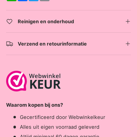
a
c
i
p
t
e
t
y
s
b
t
L
A
o
e
i
Reinigen en onderhoud
p
o
r
n
p
k
k
Verzend en retourinformatie
Waarom kopen bij ons?
Gecertificeerd door Webwinkelkeur
Alles uit eigen voorraad geleverd
Altijd minimaal 60 dagen garantie