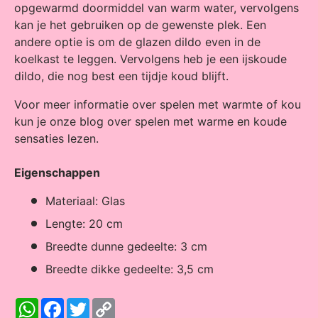
opgewarmd doormiddel van warm water, vervolgens
kan je het gebruiken op de gewenste plek. Een
andere optie is om de glazen dildo even in de
koelkast te leggen. Vervolgens heb je een ijskoude
dildo, die nog best een tijdje koud blijft.
Voor meer informatie over spelen met warmte of kou
kun je onze blog over spelen met warme en koude
sensaties lezen.
Eigenschappen
Materiaal: Glas
Lengte: 20 cm
Breedte dunne gedeelte: 3 cm
Breedte dikke gedeelte: 3,5 cm
W
F
T
C
h
a
w
o