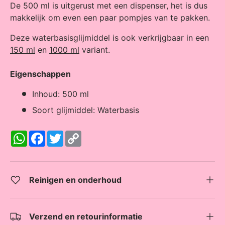
De 500 ml is uitgerust met een dispenser, het is dus
makkelijk om even een paar pompjes van te pakken.
Deze waterbasisglijmiddel is ook verkrijgbaar in een
150 ml
en
1000 ml
variant.
Eigenschappen
Inhoud: 500 ml
Soort glijmiddel: Waterbasis
W
F
T
C
h
a
w
o
a
c
i
p
t
e
t
y
s
b
t
L
A
o
e
i
Reinigen en onderhoud
p
o
r
n
p
k
k
Verzend en retourinformatie