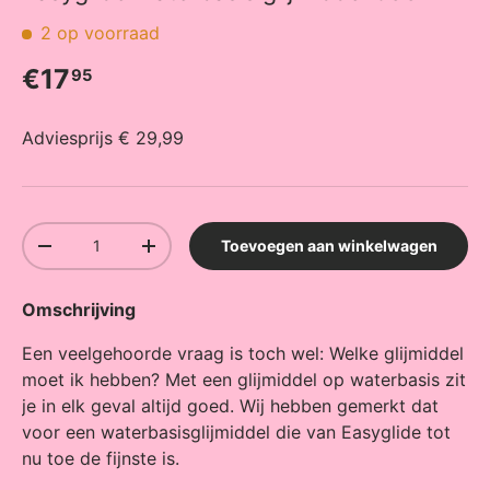
2 op voorraad
Reguliere prijs
€17
95
Adviesprijs € 29,99
Aantal
Toevoegen aan winkelwagen
Verlaag de hoeveelheid
Verhoog de hoeveelheid
Omschrijving
Een veelgehoorde vraag is toch wel: Welke glijmiddel
moet ik hebben? Met een glijmiddel op waterbasis zit
je in elk geval altijd goed. Wij hebben gemerkt dat
voor een waterbasisglijmiddel die van Easyglide tot
nu toe de fijnste is.