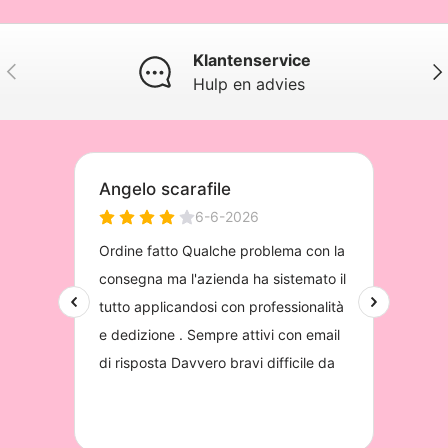
Klantenservice
Vorige
Vol
Hulp en advies