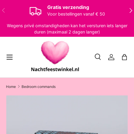
Gratis verzending
Vorige
Vol
Ga naar inhoud
Voor bestellingen vanaf € 50
Wegens privé omstandigheden kan het versturen iets langer
duren (maximaal 2 dagen langer)
Menu
Zoeken
Inloggen
Tas
Zoeken
Zoeken
Home
Bedroom commands
Ga direct naar productinformatie