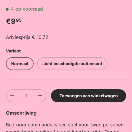
4 op voorraad
Reguliere prijs
€9
95
Adviesprijs € 10,72
Variant
Normaal
Licht beschadigde buitenkant
Aantal
Toevoegen aan winkelwagen
Verlaag de hoeveelheid
Verhoog de hoeveelheid
Omschrijving
Bedroom commands is een spel voor twee personen
waarin beide spelers 1 stapel kaarten krijgt. Om de