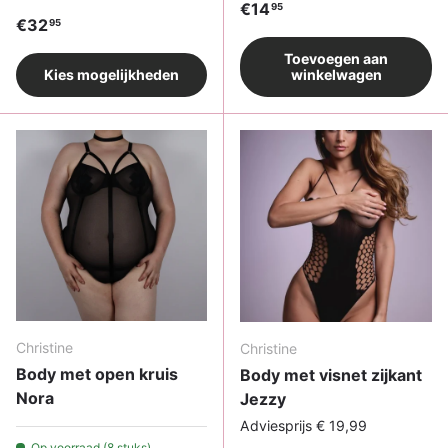
Reguliere prijs
€14
95
Reguliere prijs
€32
95
Toevoegen aan
Kies mogelijkheden
winkelwagen
Christine
Christine
Body met open kruis
Body met visnet zijkant
Nora
Jezzy
Adviesprijs € 19,99
Op voorraad (8 stuks)