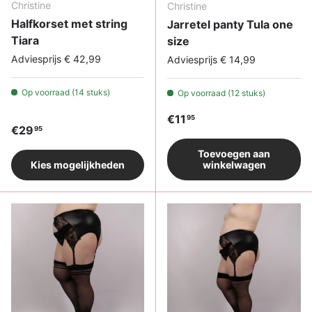
Christine
Christine
Halfkorset met string
Jarretel panty Tula one
Tiara
size
Adviesprijs € 42,99
Adviesprijs € 14,99
Op voorraad (14 stuks)
Op voorraad (12 stuks)
Reguliere prijs
€11
95
Reguliere prijs
€29
95
Toevoegen aan
Kies mogelijkheden
winkelwagen