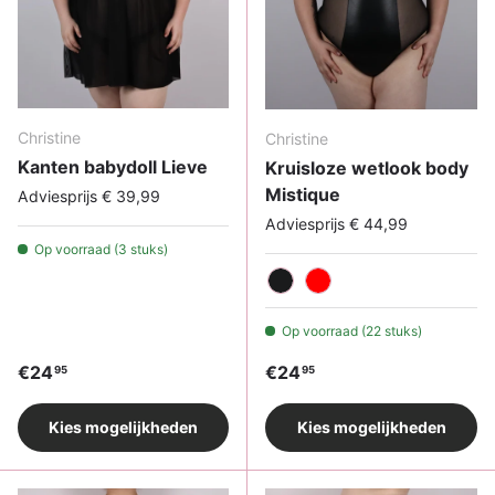
Christine
Christine
Kanten babydoll Lieve
Kruisloze wetlook body
Mistique
Adviesprijs € 39,99
Adviesprijs € 44,99
Op voorraad (3 stuks)
Zwart
Rood
Op voorraad (22 stuks)
Reguliere prijs
Reguliere prijs
€24
€24
95
95
Kies mogelijkheden
Kies mogelijkheden