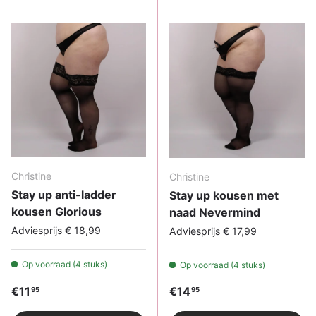
Christine
Christine
Stay up anti-ladder
Stay up kousen met
kousen Glorious
naad Nevermind
Adviesprijs € 18,99
Adviesprijs € 17,99
Op voorraad (4 stuks)
Op voorraad (4 stuks)
Reguliere prijs
Reguliere prijs
€11
€14
95
95