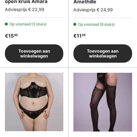
open kruis Amara
Amethille
Adviesprijs € 22,99
Adviesprijs € 24,99
Op voorraad (3 stuks)
Op voorraad (8 stuks)
Reguliere prijs
Reguliere prijs
€15
€11
95
95
Toevoegen aan
Toevoegen aan
winkelwagen
winkelwagen