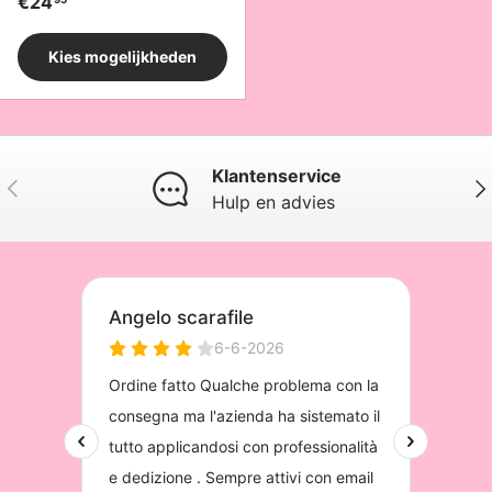
Reguliere prijs
€24
Kies mogelijkheden
Klantenservice
Vorige
Vol
Hulp en advies