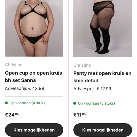
Christine
Christine
Open cup en open kruis
Panty met open kruis en
bh set Sanna
knie detail
Adviesprijs € 42,99
Adviesprijs € 17,99
Op voorraad (4 stuks)
Op voorraad (3 stuks)
Reguliere prijs
Reguliere prijs
€24
€11
95
95
Kies mogelijkheden
Kies mogelijkheden