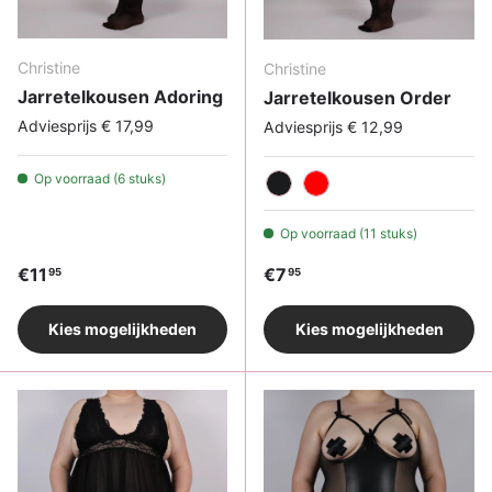
Christine
Christine
Jarretelkousen Adoring
Jarretelkousen Order
Adviesprijs € 17,99
Adviesprijs € 12,99
Op voorraad (6 stuks)
Zwart
Rood
Op voorraad (11 stuks)
Reguliere prijs
Reguliere prijs
€11
€7
95
95
Kies mogelijkheden
Kies mogelijkheden