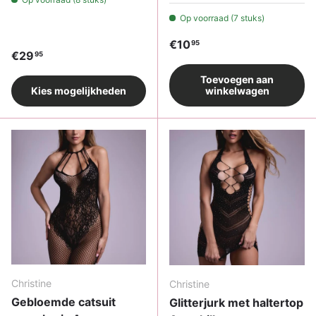
Op voorraad (7 stuks)
Reguliere prijs
€10
95
Reguliere prijs
€29
95
Toevoegen aan
Kies mogelijkheden
winkelwagen
Christine
Christine
Gebloemde catsuit
Glitterjurk met haltertop